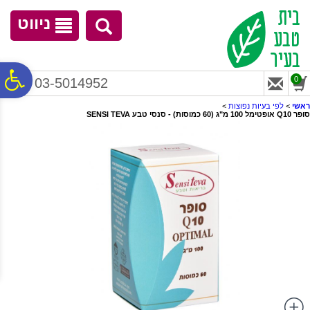
לתפריט
לתוכן
לתפריט
אתר
המרכזי
נגישות
ניווט
פ
0
03-5014952
ראשי
>
לפי בעיות נפוצות
>
סופר Q10 אופטימל 100 מ"ג (60 כמוסות) - סנסי טבע SENSI TEVA
סר
נג