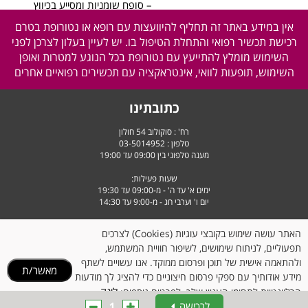
– סופח שומניות ומסייע בכיווץ
נקבוביות.
אין במידע באתר זה תחליף להיוועצות עם רופא או נטורופת בטרם
– מעניק מראה עור מט, גוון עור
רכישת תכשיר רפואי והתחלת הטיפול בו. יש לעיין בעלון לצרכן לפני
אחיד ללא אדמומיות.
השימוש מומלץ להתייעץ עם נטורופת בכל הנוגע למטרות ואופן
– מסייע בעיכוב תהליך הזדקנות
השימוש, תופעות לוואי, אינטראקציה עם תכשירים רפואיים אחרים
העור – אנטי-אייג’ינג.
– מועשר בחומצה היאלורונית
כתובתינו
המסייעת בהענקת לחות ונפח
לעור הפנים.
רח' : סוקולוב 54 חולון
טלפון :
03-5014952
המוצר מכיל: 50 מ”ל
מענה טלפוני בין 09:00 עד 19:00
איך משתמשים
שעות פעילות:
ימים א' עד ה' - מ-09:00 עד 19:30
לשימוש יומיומי בוקר ו/או ערב. יש
יום ו' וערבי חג - מ-9:00 עד 14:30
למרוח על עור נקי ויבש עד
לספיגה מלאה.
האתר עושה שימוש בקובצי עוגיות (Cookies) לצרכים
תפעוליים, לניתוח שימושים, לשיפור חוויית המשתמש,
ולהתאמה אישית של תוכן ופרסום ממוקד. אנו עשויים לשתף
מאשר/ת
מידע אודותיך עם ספקי פרסום חיצוניים כדי להציג לך מודעות
המחיר שלנו:
124
₪
המחיר שלנו:
195
₪
לינק
הרלוונטיות לתחומי העניין שלך. לפרטים נוספים:
פרטים נוספים
פרטים נוספים
1
לרכישה
למדיניות הקוקיז