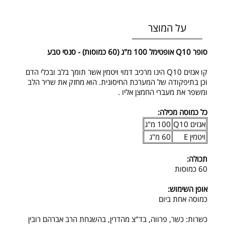
על המוצר
סופר Q10 אופטימל 100 מ"ג (60 כמוסות) - סנסי טבע
קו אנזים Q10 הינו מרכיב דמוי ויטמין אשר תומך בלב ובכלי הדם
וכן בתיפקודה של המערכת החיסונית. הוא מחזק את שריר הלב
ומשפר את מעברי החמצן אליו .
כל כמוסה מכילה:
אנזים Q10
100 מ"ג
ויטמין E
60 מ"ג
תכולה:
60 כמוסות
אופן השימוש:
כמוסה אחת ביום
כשרות: כשר, פרווה, בד"צ מהדרין, בהשגחת הרב אברהם רובין