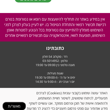
אין במידע באתר זה תחליף להיוועצות עם רופא או נטורופת בטרם
רכישת תכשיר רפואי והתחלת הטיפול בו. יש לעיין בעלון לצרכן לפני
השימוש מומלץ להתייעץ עם נטורופת בכל הנוגע למטרות ואופן
השימוש, תופעות לוואי, אינטראקציה עם תכשירים רפואיים אחרים
כתובתינו
רח' : סוקולוב 54 חולון
טלפון :
03-5014952
מענה טלפוני בין 09:00 עד 19:00
שעות פעילות:
ימים א' עד ה' - מ-09:00 עד 19:30
יום ו' וערבי חג - מ-9:00 עד 14:30
האתר עושה שימוש בקובצי עוגיות (Cookies) לצרכים
תפעוליים, לניתוח שימושים, לשיפור חוויית המשתמש,
ולהתאמה אישית של תוכן ופרסום ממוקד. אנו עשויים לשתף
מאשר/ת
מידע אודותיך עם ספקי פרסום חיצוניים כדי להציג לך מודעות