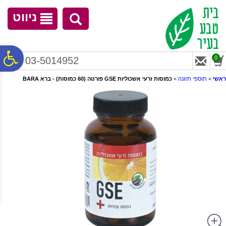
לתפריט
לתוכן
לתפריט
אתר
המרכזי
נגישות
ניווט
פ
0
03-5014952
ראשי
>
תוספי תזונה
>
כמוסות זרעי אשכוליות GSE פורטה (60 כמוסות) - ברא BARA
סר
נג