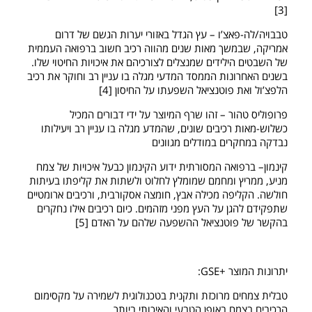
[3]
טבבויה/לה-פאצ’ו – עץ הגדל באזורי יערות הגשם של דרום
אמריקה, שבמשך מאות שנים מהווה רכיב חשוב ברפואה העממית
של השבטים הילידים שמנצלים לצורכיהם את איכויות החיטוי שלו.
בשנים האחרונות הממסד המדעי מגלה בו עניין רב וחוקר את רכיב
הלפצ’ול ואת פוטנציאל השפעתו על החיסון [4]
פרופוליס טהור – זהו שרף המיוצר על ידי דבורים המכיל
כשלוש-מאות רכיבים שונים, שהמדע מגלה בו עניין רב ויעילותו
נבדקה במחקרים במודלים מגוונים
קינמון– ברפואה המסורתית ידוע הקינמון כבעל איכויות של צמח
מניע, ממריץ ומחמם שמומלץ לחלוט ולשתות את קליפתו בעיתות
חולשה. הקליפה מכילה אבץ, חומצה אסקורבית, ורכיבים ארומטיים
שתפקידם להגן על העץ מפני מזהמים. כיום רכיבים אילו נחקרים
בהקשר של פוטנציאל ההשפעה שלהם על האדם [5]
יתרונות המוצר +GSE:
טבלית צמחים מרוכזת ותקנית בטכנולוגית לשמירה על מקסימום
הרכיבים בצמח באופן הטבעי והאיכותי ביותר