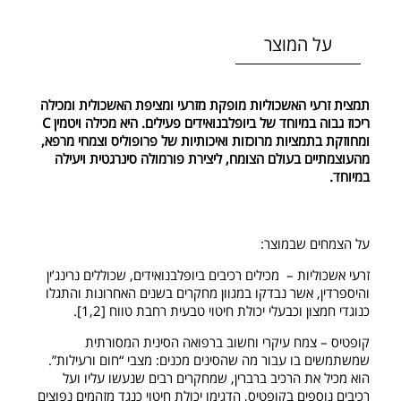
על המוצר
תמצית זרעי האשכוליות מופקת מזרעי ומציפת האשכולית ומכילה
ריכוז גבוה במיוחד של ביופלבנואידים פעילים. היא מכילה ויטמין C
ומחוזקת בתמציות מרוכזות ואיכותיות של פרופוליס וצמחי מרפא,
מהעוצמתיים בעולם הצומח, ליצירת פורמולה סינרגטית ויעילה
במיוחד.
על הצמחים שבמוצר:
זרעי אשכוליות – מכילים רכיבים ביופלבנואידים, שכוללים נרינג’ין
והיספרדין, אשר נבדקו במגוון מחקרים בשנים האחרונות והתגלו
כנוגדי חמצון וכבעלי יכולת חיטוי טבעית רחבת טווח [1,2].
קופטיס – צמח עיקרי וחשוב ברפואה הסינית המסורתית
שמשתמשים בו עבור מה שהסינים מכנים: מצבי “חום ורעילות”.
הוא מכיל את הרכיב ברברין, שמחקרים רבים שנעשו עליו ועל
רכיבים נוספים בקופטיס, הדגימו יכולת חיטוי כנגד מזהמים נפוצים