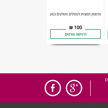
וורמטין תמצית לטפילים ותולעים נטע
₪
100
לרכישה ופרטים
ם