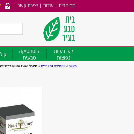
דף הבית
|
אודות
|
יצירת קשר
|
ה
לפי בעיות
קוסמטיקה
קולג
נפוצות
טבעית
ראשי
>
ויטמינים ומינרלים
>
מינרל Nutri Care ברזל ליפוזופר - 90 כמוסות