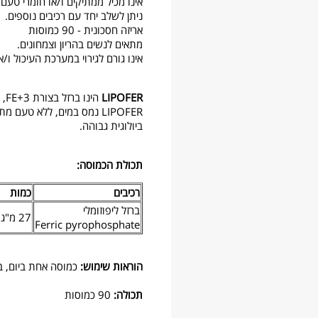
אינו מכיל ממתיקים ו/או חומרי טעם ו
ניתן לשלב יחד עם רכיבים נוספים.
אריזה חסכונית - 90 כמוסות
מתאים לנשים בהריון וצמחונים.
אינו גורם לגירוי במערכת העיכול ו/א
LIPOFER
הינו ברזל בצורת FE+3, מצופה פוספוליפיד המשפר את ספיגתו בגוף.
LIPOFER נמס במים, ללא טע
ביולוגית גבוהה.
תכולת הכמוסה:
רכיבים
כמות
ברזל ליפוזומלי
27 מ"ג
Ferric pyrophosphate
הוראות שימוש:
כמוסה אחת ביום, בי
תכולה:
90 כמוסות