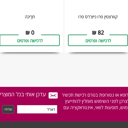
קוורצטין פרו נייצ'רס פרו
חךיכה
₪
0
₪
82
לרכישה ופרטים
לרכישה ופרטים
עדכן אותי בכל המוצרי
רופא או נטורופת בטרם רכישת תכשיר
לצרכן לפני השימוש מומלץ להתייעץ
וש, תופעות לוואי, אינטראקציה עם