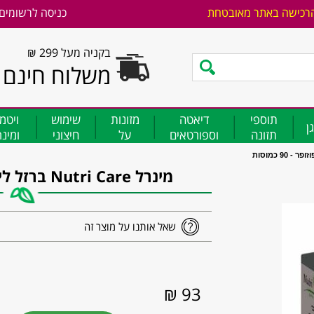
רכישה באתר מאובטחת
כניסה לרשומים
בקניה מעל 299 ₪
משלוח חינם
תוספי
דיאטה
מזונות
שימוש
ויטמ
ן
תזונה
וספורטאים
על
חיצוני
ומינ
מינרל Nutri Care ברזל ליפוזופר - 90 כמוסות
שאל אותנו על מוצר זה
93 ₪