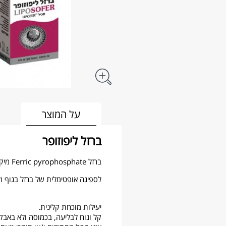
על המוצר
ברזל ליפוזופר
ברזל Ferric pyrophosphate מיקרונייזד מצופה בשכבת פוספוליפיד מלציטין חמניות.
לספיגה אופטימלית של ברזל בגוף ולז
יעילות מוכחת קלינית.
קל ונוח לבליעה, בכמוסה ולא באבק