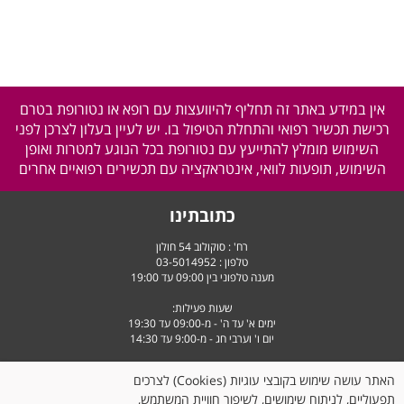
אין במידע באתר זה תחליף להיוועצות עם רופא או נטורופת בטרם
רכישת תכשיר רפואי והתחלת הטיפול בו. יש לעיין בעלון לצרכן לפני
השימוש מומלץ להתייעץ עם נטורופת בכל הנוגע למטרות ואופן
השימוש, תופעות לוואי, אינטראקציה עם תכשירים רפואיים אחרים
כתובתינו
רח' : סוקולוב 54 חולון
טלפון :
03-5014952
מענה טלפוני בין 09:00 עד 19:00
שעות פעילות:
ימים א' עד ה' - מ-09:00 עד 19:30
יום ו' וערבי חג - מ-9:00 עד 14:30
האתר עושה שימוש בקובצי עוגיות (Cookies) לצרכים
תפעוליים, לניתוח שימושים, לשיפור חוויית המשתמש,