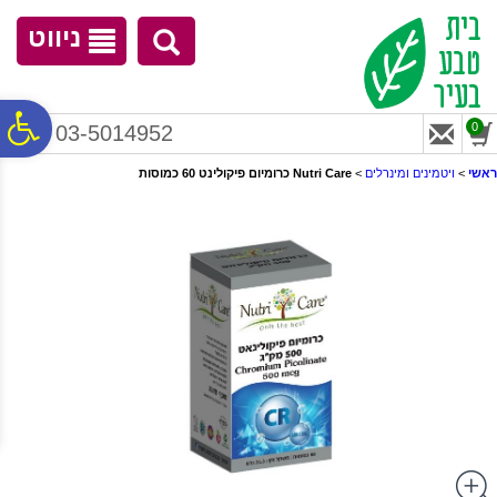
לתפריט
לתוכן
לתפריט
אתר
המרכזי
נגישות
ניווט
פ
0
03-5014952
ראשי
>
ויטמינים ומינרלים
>
Nutri Care כרומיום פיקולינט 60 כמוסות
סר
נג