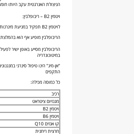
הניצולת האנרגטית עקב היותו חומר מו
ויטמין B2 – ריבופלבין:
לויטמין B2 תפקיד במניעת מיגרנות והפחתת עוצמת ההתקפים
הריבופלבין מופיע אף הוא בהמלצת 
הריבופלבין מסייע באופן ישיר לפע
במיטוכונדריה
"אן-מיג" הינו טיפול סינרגי במנגנ
התקפים
כל כמוסה מכילה:
רכיב
מגנזיום ציטראט
ויטמין B2
ויטמין B6
קו אנזים Q10
חרצית ריחנית