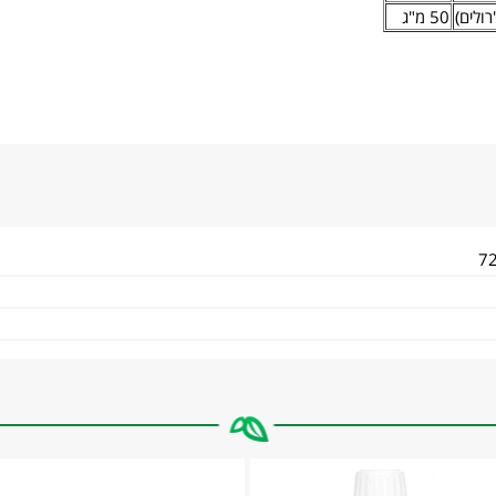
50 מ"ג
7