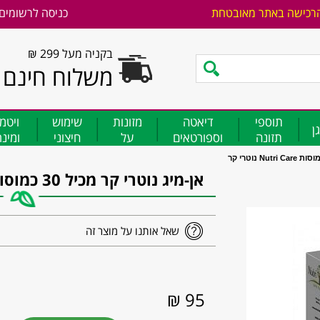
רכישה באתר מאובטחת
כניסה לרשומים
בקניה מעל 299 ₪
משלוח חינם
תוספי
דיאטה
מזונות
שימוש
ויטמ
ן
תזונה
וספורטאים
על
חיצוני
ומינ
אן-מיג נוטרי קר מכיל 30 כמוסות Nutri Care נוטרי קר
שאל אותנו על מוצר זה
95 ₪