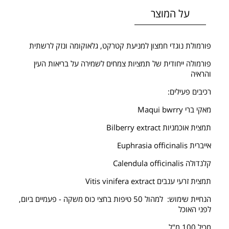
על המוצר
פורמולת נוגדי חמצון למניעת קטרקט, גלאוקומה ונזק לרשתית
פורמולה ייחודית של תמציות צמחים לשמירה על בריאות העין
והראיה
רכיבים פעילים:
מאקי ברי Maqui bwrry
תמצית אוכמניות Bilberry extract
אייברית Euphrasia officinalis
קלנדולה Calendula officinalis
תמצית זרעי ענבים Vitis vinifera extract
הנחיית שימוש: למהול 50 טיפות בחצי כוס משקה - פעמיים ביום,
לפני האוכל
מכיל 100 מ"ל