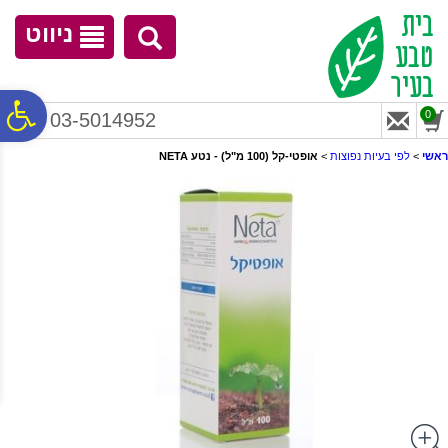
לתפריט
לתוכן
לתפריט
אתר
המרכזי
נגישות
ניווט
פ
0
03-5014952
ראשי
>
לפי בעיות נפוצות
>
אופטי-קל (100 מ"ל) - נטע NETA
סר
נג