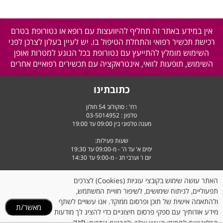
אין במידע באתר זה תחליף להיוועצות עם רופא או נטורופת בטרם
רכישת תכשיר רפואי והתחלת הטיפול בו. יש לעיין בעלון לצרכן לפני
השימוש מומלץ להתייעץ עם נטורופת בכל הנוגע למטרות ואופן
השימוש, תופעות לוואי, אינטראקציה עם תכשירים רפואיים אחרים
כתובתינו
רח' : סוקולוב 54 חולון
טלפון :
03-5014952
מענה טלפוני בין 09:00 עד 19:00
שעות פעילות:
ימים א' עד ה' - מ-09:00 עד 19:30
יום ו' וערבי חג - מ-9:00 עד 14:30
האתר עושה שימוש בקובצי עוגיות (Cookies) לצרכים
תפעוליים, לניתוח שימושים, לשיפור חוויית המשתמש,
ולהתאמה אישית של תוכן ופרסום ממוקד. אנו עשויים לשתף
מאשר/ת
מידע אודותיך עם ספקי פרסום חיצוניים כדי להציג לך מודעות
לינק
הרלוונטיות לתחומי העניין שלך. לפרטים נוספים: