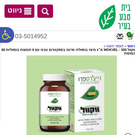
לתפריט
לתוכן
לתפריט
אתר
המרכזי
נגישות
ניווט
פ
0
03-5014952
ראשי
>
תוספי תזונה
>
ווקוול WOKVEL - 500 מ״ג מיצוי בוסווליה סרטה בספקטרום טבעי עם 6 חומצות בוסווליות 60
סר
כמוסות
נג