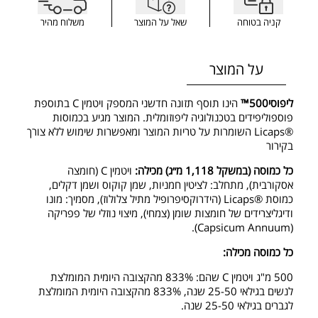
קניה בטוחה
שאל על המוצר
משלוח מהיר
על המוצר
ליפוסי500™
הינו תוסף תזונה חדשני המספק ויטמין C בתוספת
פוספוליפידים בטכנולוגיה ליפוזומלית. המוצר מגיע בכמוסות
®Licaps השומרות על טריות המוצר ומאפשרות שימוש ללא צורך
בקירור
כל כמוסה (במשקל 1,118 מ״ג) מכילה:
ויטמין C (חומצה
אסקורבית), מתחלב: לציטין חמניות, שמן קוקוס ושמן דקלים,
כמוסת ®Licaps (הידרוקסיפרופיל מתיל צלולוז), מסמיך: מונו
ודיגליצרידים של חומצות שומן (צמחי), מיצוי נוזלי של פפריקה
(Capsicum Annuum).
כל כמוסה מכילה:
500 מ"ג ויטמין C שהם: 833% מהקצובה היומית המומלצת
לנשים בגילאי 25-50 שנה, 833% מהקצובה היומית המומלצת
לגברים בגילאי 25-50 שנה.