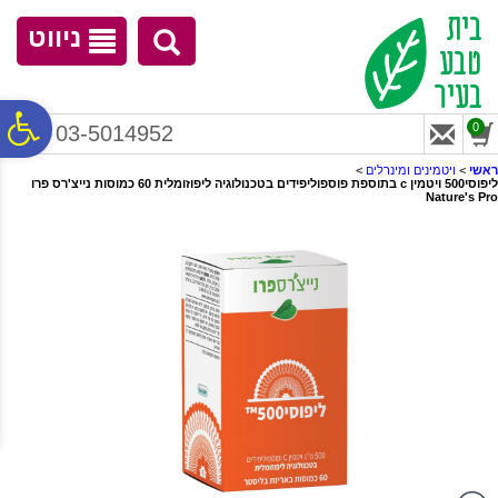
לתפריט
לתוכן
לתפריט
אתר
המרכזי
נגישות
ניווט
פ
0
03-5014952
ראשי
>
ויטמינים ומינרלים
>
ליפוסי500 ויטמין c בתוספת פוספוליפידים בטכנולוגיה ליפוזומלית 60 כמוסות נייצ'רס פרו
סר
Nature's Pro
נג