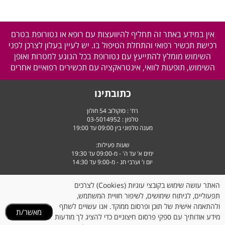
אין במידע באתר זה תחליף להיוועצות עם רופא או נטורופת בטרם
רכישת תכשיר רפואי והתחלת הטיפול בו. יש לעיין בעלון לצרכן לפני
השימוש מומלץ להתייעץ עם נטורופת בכל הנוגע למטרות ואופן
השימוש, תופעות לוואי, אינטראקציה עם תכשירים רפואיים אחרים
כתובתינו
רח' : סוקולוב 54 חולון
טלפון :
03-5014952
מענה טלפוני בין 09:00 עד 19:00
שעות פעילות:
ימים א' עד ה' - מ-09:00 עד 19:30
יום ו' וערבי חג - מ-9:00 עד 14:30
האתר עושה שימוש בקובצי עוגיות (Cookies) לצרכים
תפעוליים, לניתוח שימושים, לשיפור חוויית המשתמש,
ולהתאמה אישית של תוכן ופרסום ממוקד. אנו עשויים לשתף
מאשר/ת
מידע אודותיך עם ספקי פרסום חיצוניים כדי להציג לך מודעות