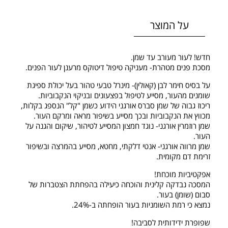
על המוצר
חדש! לעור מעורב עד שמן.
מסכת פנים מטהרת- מעניקה טיפול דיטוקס מרענן לעור הפנים.
על בסיס חימר לבן (קאולין)- מינרל טבעי טהור בעל יכולת ספיגת
שומנים מהעור, מסייע לטיפול בפצעונים ובניקוי הנקבוביות.
ריכוז גבוה של שמן סברס אורגני הידוע כשמן "קל" הנספג בקלות,
מכווץ את הנקבוביות ובכך מסייע בשיפור מראה ומרקם העור.
שמן רוזמרין אורגני- נוגד חמצון המסייע לטיהור, שיקום והגנה על
העור.
שמן מרווה אורגני- אנטי דלקתי, מחטא, מסייע בהמרצה ובשיפור
זרימת דם מקומית.
אפקטיביות מוכחת!
המסכה נבדקה קלינית והוכחה כיעילה בהפחתת הצטברות של
סבום (שומן) בעור.
נמצא כי רמת השומניות בעור הופחתה ב-24%.
שפופרת ידידותית לסביבה!