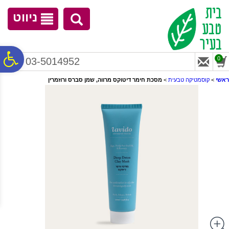
לתפריט
לתוכן
לתפריט
אתר
המרכזי
נגישות
ניווט
פ
0
03-5014952
ראשי
>
קוסמטיקה טבעית
>
מסכת חימר דיטוקס מרווה, שמן סברס ורוזמרין
סר
נג