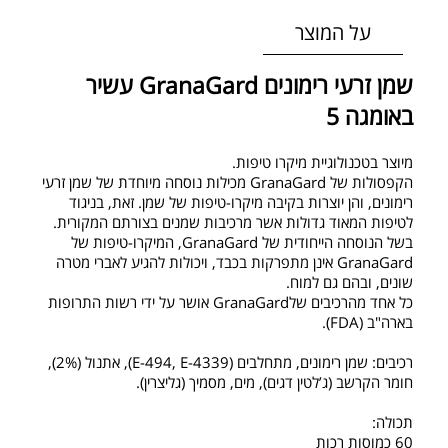
על המוצר
שמן זרעי רימונים GranaGard עשיר
באומגה 5
מיוצר בטכנולוגיית מיקרו טיפות.
הקפסולות של GranaGard מכילות נוסחה מיוחדת של שמן זרעי
רימונים, והן יוצרות בקיבה מיקרו-טיפות של שמן. זאת, בניגוד
לטיפות המאוד גדולות אשר מרכיבות שמנים בצורתם המקורית.
בשל הנוסחה הייחודית של GranaGard, המיקרו-טיפות של
GranaGard אינן מתפרקות בכבד, ויכולות להגיע לאברי מטרה
שונים, ובהם גם למוח.
כל אחד מהרכיבים שלGranaGard אושר על ידי רשות התרופות
בארה"ב (FDA).
רכיבים: שמן רימונים, מתחלבים (E-494, E-4339), אתנול (2%),
חומר הקרשב (ג’לטין דגים), מים, מסמיך (גליצרין).
תכולה:
60 כמוסות רכות