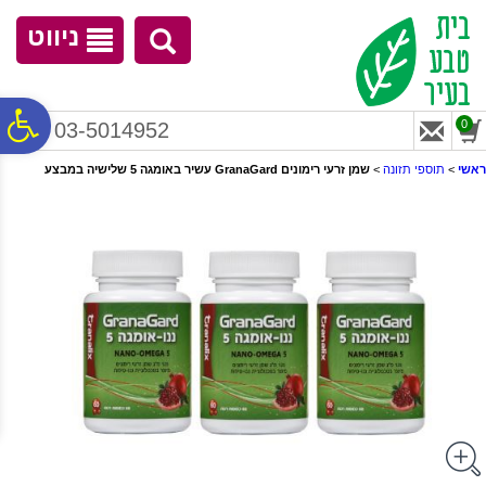
לתפריט
לתוכן
לתפריט
אתר
המרכזי
נגישות
ניווט
פ
0
03-5014952
ראשי
>
תוספי תזונה
>
שמן זרעי רימונים GranaGard עשיר באומגה 5 שלישיה במבצע
סר
נג