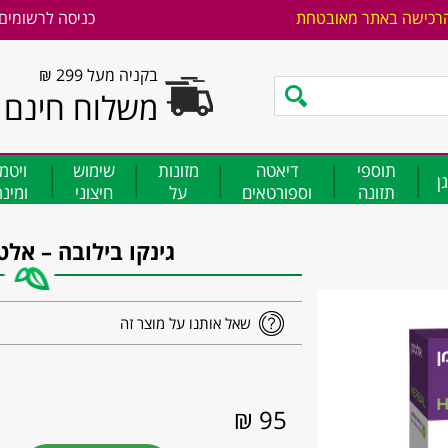
רכישה באתר מאובטחת
כניסה לרשומים
בקניה מעל 299 ₪
משלוח חינם
תוספי
דיאטה
מזונות
שימוש
ויטמ
ן
תזונה
וספורטאים
על
חיצוני
ומינ
גינקו בילובה – אלטמן an
שאל אותנו על מוצר זה
95 ₪