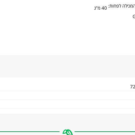
 המכילה לפחות:
40 מ"ג
G
7