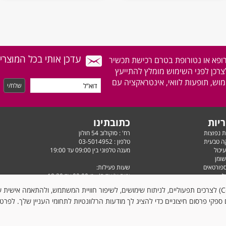
עדכן אותי בכל המוצרי
רופא או נטורופת בטרם רכישת תכשיר
לצרכן לפני השימוש מומלץ להתייעץ
וש, תופעות לוואי, אינטראקציה עם
יות
כתובתינו
ת נפוצות
רח' : סוקולוב 54 חולון
ה טבעית
טלפון :
03-5014952
יכול
מענה טלפוני בין 09:00 עד 19:00
שומן
ספורטאים
שעות פעילות:
ל
ימים א' עד ה' - מ-09:00 עד 19:30
צוני
יום ו' וערבי חג - מ-9:00 עד 14:30
האתר עושה שימוש בקובצי עוגיות (Cookies) לצרכים תפעוליים, לניתוח שימושים, לשיפור חוויית המשתמש, ולהתאמה א
 ומינרלים
ספקי פרסום חיצוניים כדי להציג לך מודעות הרלוונטיות לתחומי העניין שלך. לפרט