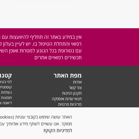
אין במידע באתר זה תחליף להיוועצות עם 
רפואי והתחלת הטיפול בו. יש לעיין בעלון 
עם נטורופת בכל הנוגע למטרות ואופן השימ
תכשירים רפואיים אחרים
מפת האתר
קטגור
אודות
לפי בעיו
קוסמטיק
צור קשר
נשלמת ע
תקנון החנות
חומצות 
תנאי שרות ואספקה
דיאטה ו
מדיניות פרטיות
מזונות ע
מעקב הזמנות
שימוש חי
הרשמת לקוחות
ויטמינים
בלוג
ממוקד. אנו עשויים לשתף מידע אודותיך עם 
מפת אתר
למדיניות הקוקיז
נבנה על-ידי סטארויזין
בניית אתרים