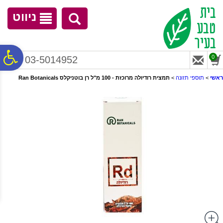
לתפריט
לתוכן
לתפריט
אתר
המרכזי
נגישות
ניווט
פ
0
03-5014952
ראשי
>
תוספי תזונה
>
תמצית רודיולה מרוכזת - 100 מ"ל רן בוטניקלס Ran Botanicals
סר
נג