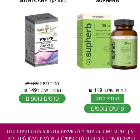
SUPHERB
נוטריקר NUTRI CARE
מחיר לפני:
189 ₪
המחיר שלנו:
119
₪
המחיר שלנו:
149
₪
פרטים נוספים
הוסף לסל
פרטים נוספים
אין במידע באתר זה תחליף להיוועצות עם רופא או נטורופת בטרם
רכישת תכשיר רפואי והתחלת הטיפול בו. יש לעיין בעלון לצרכן לפני