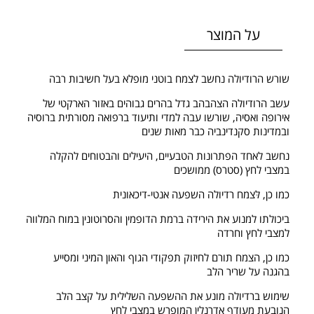
על המוצר
שורש הרודיולה נחשב לצמח בוטני מופלא בעל חשיבות רבה
עשב הרודיולה הצהבהב גדל בהרים גבוהים באזור הארקטי של
אירופה ואסיה, שורשו עבה למדי ותיעוד ברפואה מסורתית ברוסיה
ובמדינות סקנדינביה כבר מאות שנים
נחשב לאחד הפתרונות הטבעיים, היעילים והבטוחים להקלה
במצבי לחץ (סטרס) ממושכים
כמו כן, לּצמח רדיולה השפעה אנטי-דיכאונית
ביכולתו למנוע את הירידה ברמת הדופמין והסרוטונין במוח המלווה
למצבי לחץ וחרדה
כמו כן, הצמח תורם לחיזוק תפקודי הגוף והאון המיני ומסייע
בהגנה על שריר הלב
שימוש ברדיולה מונע את ההשפעה השלילית על קצב הלב
הנובעת מעודף אדרנלין המופרש במצבי לחץ