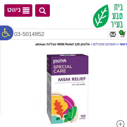
לתפריט
לתוכן
לתפריט
אתר
המרכזי
נגישות
ניווט
פ
0
03-5014952
ראשי
>
ויטמינים ומינרלים
>
‏אלטמן MSM Relief 120 טבליות altman
סר
נג