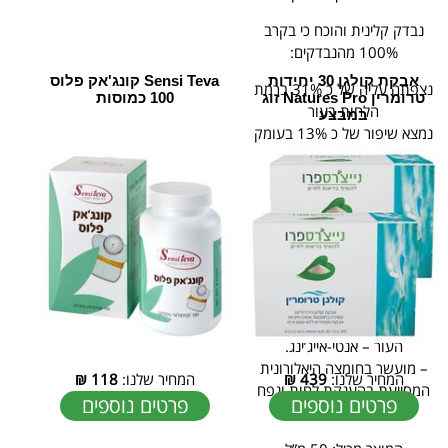
נבדק קלינית והוכח כי בקרב
100% מהנבדקים:
אבקת קולגן 30 יחידות
Sensi Teva קונג'אק פלוס
נצפתה עליה של כ 31% ברמת
טרומרין Natures Pro זוג
100 כמוסות
הלחות בעור
במבצע
נמצא שיפור של כ 13% בעומק
הקמטים
מעניק מראה עור מט וגוון עור
אחיד, שאינו מבריק משומן.
– סופח שומניות ומסייע בכיווץ
נקבוביות.
– מעניק מראה עור מט, גוון עור
אחיד ללא אדמומיות.
– מסייע בעיכוב תהליך הזדקנות
העור – אנטי-אייג’ינג.
– מועשר בחומצה היאלורונית
המחיר שלנו:
439
₪
המחיר שלנו:
118
₪
המסייעת בהענקת לחות ונפח
פרטים נוספים
פרטים נוספים
לעור הפנים.