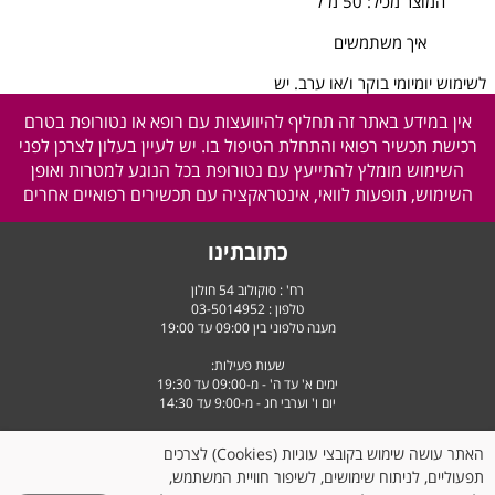
המוצר מכיל: 50 מ”ל
איך משתמשים
לשימוש יומיומי בוקר ו/או ערב. יש
למרוח על עור נקי ויבש עד
אין במידע באתר זה תחליף להיוועצות עם רופא או נטורופת בטרם
לספיגה מלאה.
רכישת תכשיר רפואי והתחלת הטיפול בו. יש לעיין בעלון לצרכן לפני
השימוש מומלץ להתייעץ עם נטורופת בכל הנוגע למטרות ואופן
השימוש, תופעות לוואי, אינטראקציה עם תכשירים רפואיים אחרים
המחיר שלנו:
195
₪
המחיר שלנו:
108
₪
פרטים נוספים
פרטים נוספים
כתובתינו
רח' : סוקולוב 54 חולון
טלפון :
03-5014952
מענה טלפוני בין 09:00 עד 19:00
שעות פעילות:
ימים א' עד ה' - מ-09:00 עד 19:30
יום ו' וערבי חג - מ-9:00 עד 14:30
האתר עושה שימוש בקובצי עוגיות (Cookies) לצרכים
תפעוליים, לניתוח שימושים, לשיפור חוויית המשתמש,