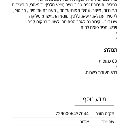
רכיבים: תערובת זנים פרוביוטיים (מצע חלבי):, ל.גאסרי, ב.ביפידום,
ב.לונגום, מייצב: עמילן תפוחי אדמה;, תערובת אנזימים:, פרוטאז,
לקטאז, עמילאז, ליפאז, ג’לטין, מונעי התגיישות: סיליקה
אינו דורש קירור גם לאחר הפתיחה. לשמור במקום קריר
ויבש, מכיל סופח לחות.
י
י
תכולה:
60 כמוסות
י
ללא תעודת כשרות.
מידע נוסף
מק"ט מוצר
7290006437044
שם יצרן
אלטמן