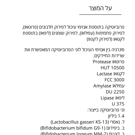
על המוצר
פרוביוטיקה בתוספת אנזימי עיכול לפירוק חלבונים (פרוטאז),
לפירוק פחמימות (עמילאז), לפירוק שומנים (ליפאז) בתוספת
לקטאז (לפירוק לקטוז)
סינרגיה בין אנזימי העיכול לזני הפרוביוטיקה המאפשרת את
שרידות החיידקים.
פרוטאז Protease‏
10500 HUT
לקטאז Lactase‏
3000 FCC
עמילאז Amylase‏
2250 DU
ליפאז Lipase‏
375 U
זני פרוביוטיקה בייצור:‏
1.4 ביליון
ל. גאסרי‏ (Lactobacillus gasseri KS-13)‏
ב. ביפידום‏ (Bifidobacterium bifidum G9-1)‏
ב. לונגום‏ (Bifidobacterium longum MM-2)‏