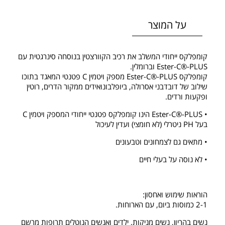
על המוצר
קומפלקס ייחודי המשלב את רכיב הקוורצטין בנוסחה סינרגטית עם
Ester-C®-PLUS וברומלין.
קומפלקס Ester-C®-PLUS מספק ויטמין C פטנטי המאגד בתוכו
שילוב של דובדבני אסרולה, ביופלבונואידים ממקור הדרים, רוטין
ופקעות ורדים.
• Ester-C®-PLUS הינו קומפלקס פטנטי ייחודי המספק ויטמין C
בעל PH ניטרלי (לא חומצי) ועדין לעיכול
• מתאים גם לצמחונים וטבעונים
• לא נוסה על בעלי חיים
הוראות שימוש ואחסון:
2-1 כמוסות ביום, עם הארוחות.
נשים בהריון, נשים מניקות, ילדים ואנשים הנוטלים תרופות מרשם