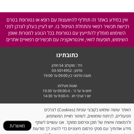
אין במידע באתר זה תחליף להיוועצות עם רופא או נטורופת בטרם
רכישת תכשיר רפואי והתחלת הטיפול בו. יש לעיין בעלון לצרכן לפני
השימוש מומלץ להתייעץ עם נטורופת בכל הנוגע למטרות ואופן
השימוש, תופעות לוואי, אינטראקציה עם תכשירים רפואיים אחרים
כתובתינו
רח' : סוקולוב 54 חולון
טלפון :
03-5014952
מענה טלפוני בין 09:00 עד 19:00
שעות פעילות:
ימים א' עד ה' - מ-09:00 עד 19:30
יום ו' וערבי חג - מ-9:00 עד 14:30
האתר עושה שימוש בקובצי עוגיות (Cookies) לצרכים
תפעוליים, לניתוח שימושים, לשיפור חוויית המשתמש,
ולהתאמה אישית של תוכן ופרסום ממוקד. אנו עשויים לשתף
מאשר/ת
מידע אודותיך עם ספקי פרסום חיצוניים כדי להציג לך מודעות