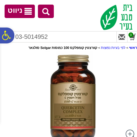
לתפריט
לתוכן
לתפריט
אתר
המרכזי
נגישות
ניווט
פ
0
03-5014952
ראשי
>
לפי בעיות נפוצות
>
קוורצטין קומפלקס 100 כמוסות Solgar סולגאר
סר
נג