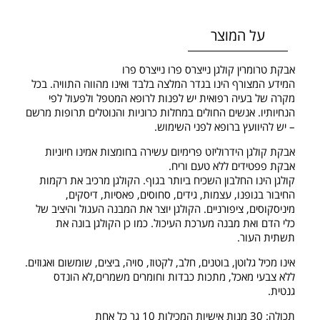
על המוצר
אבקת טרומרין קולגן נייצרס פרו נייצרס פרו
המידע המצורף הינו בגדר המלצה בלבד ואינו מהווה התוויה. בכל
מקרה של בעיה רפואית יש לפנות לרופא המטפל ולפעול לפי
הנחיותיו. אנשים החולים במחלות כרוניות והנוטלים תרופות מרשם
– יש להיוועץ ברופא לפני השימוש.
אבקת קולגן הידרוליזט פרימיום עשירה בחומצות אמינו חיוניות
אבקת פפטידים ללא טעם וריח.
קולגן הינו החלבון השכיח ביותר בגוף. הקולגן מרכיב את רקמות
החיבור בגופנו, עצמות, גידים, סחוסים, פאסיות, דיסקים,
מיניסקוסים, ציפורניים. הקולגן יוצר את המבנה העגול והיציב של
כלי הדם ואת מבנה מערכת העיכול. כמו כן הקולגן בונה את
תשתית העור.
אינו מכיל גלוטן, בוטנים, חלב, לקטוז, סויה, ביצים, שומשום ואגוזים.
ללא צבעי מאכל, מתכות כבדות וחומרים משמרים,לא הונדס
גנטית.
תכולה: 30 מנות אישיות המכילות 10 גר כל אחת