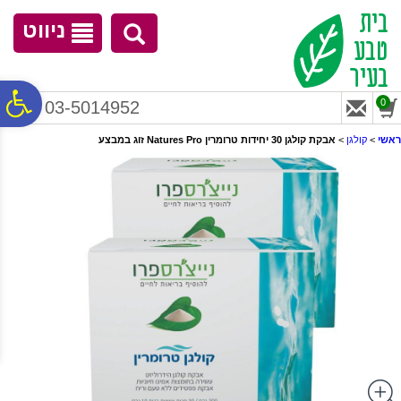
לתפריט
לתוכן
לתפריט
אתר
המרכזי
נגישות
ניווט
פ
0
03-5014952
ראשי
>
קולגן
>
אבקת קולגן 30 יחידות טרומרין Natures Pro זוג במבצע
סר
נג