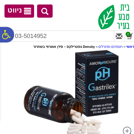
לתפריט
לתוכן
לתפריט
אתר
המרכזי
נגישות
ניווט
פ
0
03-5014952
ראשי
>
ויטמינים ומינרלים
>
Density גסטרילקס – סידן אמורפי בשחרור
סר
נג