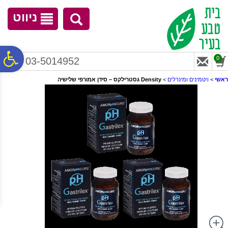
לתפריט
לתוכן
לתפריט
אתר
המרכזי
נגישות
ניווט
פ
0
03-5014952
ראשי
>
ויטמינים ומינרלים
>
Density גסטרילקס – סידן אמורפי שלישיה
סר
נג