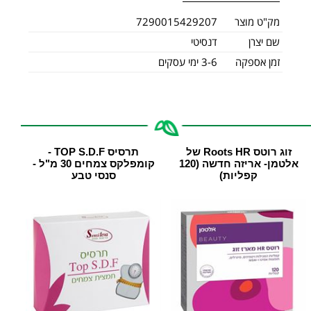
מק"ט מוצר
7290015429207
שם יצרן
דנסיטי
זמן אספקה
3-6 ימי עסקים
זוג רוטס Roots HR של
תרסיס TOP S.D.F -
אלטמן- אריזה חדשה (120
קומפלקס צמחים 30 מ"ל -
קפליות)
סנסי טבע