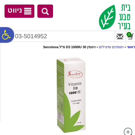
לתפריט
לתוכן
לתפריט
אתר
המרכזי
נגישות
ניווט
פ
0
03-5014952
ראשי
>
ויטמינים ומינרלים
>
ויטמין D3 1000IU 30 מ"ל Sensiteva
סר
נג