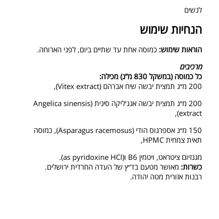
לנשים
הנחיות שימוש
הוראות שימוש:
כמוסה אחת עד שתיים ביום, לפני הארוחה.
מרכיבים
כל כמוסה (במשקל 830 מ”ג) מכילה:
200 מ״ג תמצית יבשה שיח אברהם (Vitex extract),
200 מ״ג תמצית יבשה אנג׳ליקה סינית (Angelica sinensis
extract),
150 מ״ג אספרגוס הודי (Asparagus racemosus), כמוסה
תאית צמחית HPMC,
מגנזיום ציטראט, ויטמין B6 ו(as pyridoxine HCI).
כשרות:
מאושר מטעם בד״ץ של העדה החרדית ירושלים.
רבנות אזורית מטה יהודה.