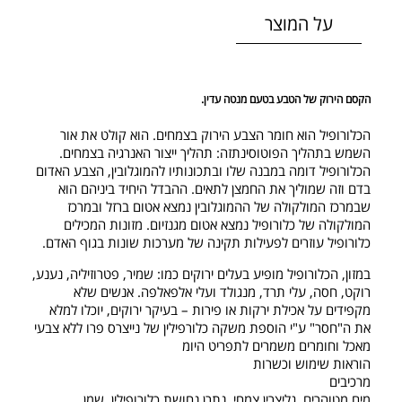
על המוצר
הקסם הירוק של הטבע בטעם מנטה עדין.
הכלורופיל הוא חומר הצבע הירוק בצמחים. הוא קולט את אור
השמש בתהליך הפוטוסינתזה: תהליך ייצור האנרגיה בצמחים.
הכלורופיל דומה במבנה שלו ובתכונותיו להמוגלובין, הצבע האדום
בדם וזה שמוליך את החמצן לתאים. ההבדל היחיד ביניהם הוא
שבמרכז המולקולה של ההמוגלובין נמצא אטום ברזל ובמרכז
המולקולה של כלורופיל נמצא אטום מגנזיום. מזונות המכילים
כלורופיל עוזרים לפעילות תקינה של מערכות שונות בגוף האדם.
במזון, הכלורופיל מופיע בעלים ירוקים כמו: שמיר, פטרוזיליה, נענע,
רוקט, חסה, עלי תרד, מנגולד ועלי אלפאלפה. אנשים שלא
מקפידים על אכילת ירקות או פירות – בעיקר ירוקים, יוכלו למלא
את ה"חסר" ע"י הוספת משקה כלורפילין של נייצרס פרו ללא צבעי
מאכל וחומרים משמרים לתפריט היומ
הוראות שימוש וכשרות
מרכיבים
מים מטוהרים, גליצרין צמחי, נתרן נחושת כלורופילין, שמן