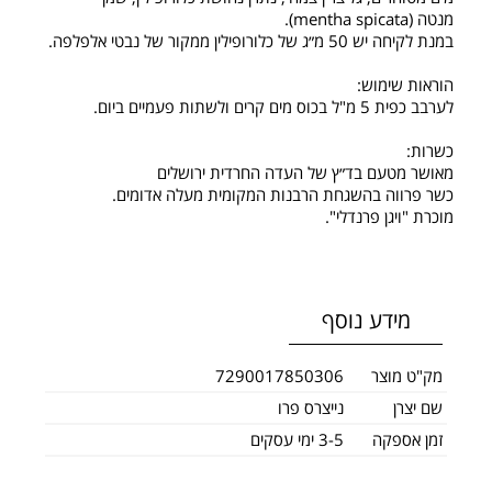
מנטה (mentha spicata).
במנת לקיחה יש 50 מ״ג של כלורופילין ממקור של נבטי אלפלפה.
הוראות שימוש:
לערבב כפית 5 מ"ל בכוס מים קרים ולשתות פעמיים ביום.
כשרות:
מאושר מטעם בד״ץ של העדה החרדית ירושלים
כשר פרווה בהשגחת הרבנות המקומית מעלה אדומים.
מוכרת "ויגן פרנדלי".
מידע נוסף
מק"ט מוצר
7290017850306
שם יצרן
נייצרס פרו
זמן אספקה
3-5 ימי עסקים