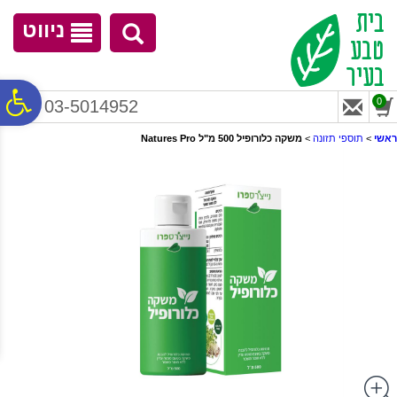
לתפריט
לתוכן
לתפריט
אתר
המרכזי
נגישות
ניווט
פ
0
03-5014952
ראשי
>
תוספי תזונה
>
משקה כלורופיל 500 מ"ל Natures Pro
סר
נג