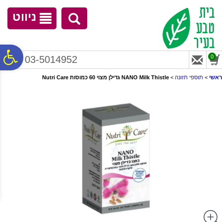
לתפריט
לתוכן
לתפריט
אתר
המרכזי
נגישות
ניווט
פ
0
03-5014952
ראשי
>
תוספי תזונה
>
NANO Milk Thistle גדילן מצוי 60 כמוסות Nutri Care
סר
נג