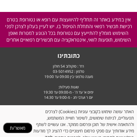
אין במידע באתר זה תחליף להיוועצות עם רופא או נטורופת בטרם
רכישת תכשיר רפואי והתחלת הטיפול בו. יש לעיין בעלון לצרכן לפני
השימוש מומלץ להתייעץ עם נטורופת בכל הנוגע למטרות ואופן
השימוש, תופעות לוואי, אינטראקציה עם תכשירים רפואיים אחרים
כתובתינו
רח' : סוקולוב 54 חולון
טלפון :
03-5014952
מענה טלפוני בין 09:00 עד 19:00
שעות פעילות:
ימים א' עד ה' - מ-09:00 עד 19:30
יום ו' וערבי חג - מ-9:00 עד 14:30
האתר עושה שימוש בקובצי עוגיות (Cookies) לצרכים
תפעוליים, לניתוח שימושים, לשיפור חוויית המשתמש,
ולהתאמה אישית של תוכן ופרסום ממוקד. אנו עשויים לשתף
מאשר/ת
מידע אודותיך עם ספקי פרסום חיצוניים כדי להציג לך מודעות