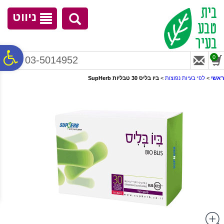
לתפריט
לתוכן
לתפריט
אתר
המרכזי
נגישות
ניווט
פ
0
03-5014952
ראשי
>
לפי בעיות נפוצות
>
ביו בליס 30 טבליות SupHerb
סר
נג