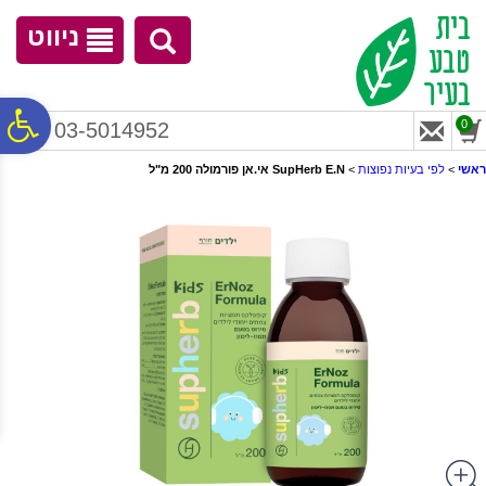
לתפריט
לתוכן
לתפריט
אתר
המרכזי
נגישות
ניווט
פ
0
03-5014952
ראשי
>
לפי בעיות נפוצות
>
SupHerb E.N אי.אן פורמולה 200 מ"ל
סר
נג