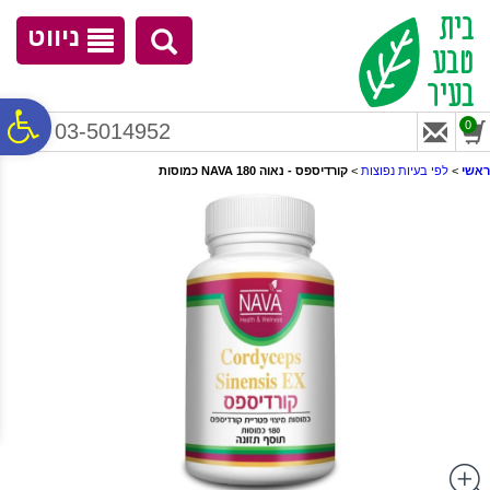
לתפריט
לתוכן
לתפריט
אתר
המרכזי
נגישות
ניווט
פ
0
03-5014952
ראשי
>
לפי בעיות נפוצות
>
קורדיספס - נאוה NAVA 180 כמוסות
סר
נג