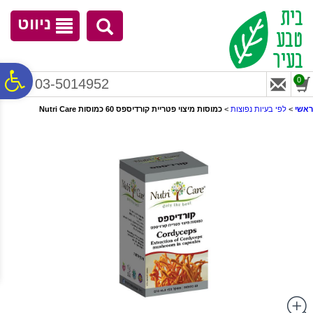
לתפריט
לתוכן
לתפריט
אתר
המרכזי
נגישות
ניווט
פ
0
03-5014952
ראשי
>
לפי בעיות נפוצות
>
כמוסות מיצוי פטריית קורדיספס 60 כמוסות Nutri Care
סר
נג