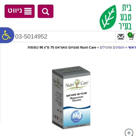
לתפריט
לתוכן
לתפריט
אתר
המרכזי
נגישות
ניווט
פ
0
03-5014952
ראשי
>
ויטמינים ומינרלים
>
Nutri Care מגנזיום טאוראט 75 מ"ג 90 כמוסות
סר
נג