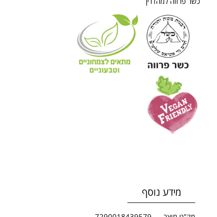
כשר פרווה למהדרין
מידע נוסף
מק"ט מוצר
7290018439579