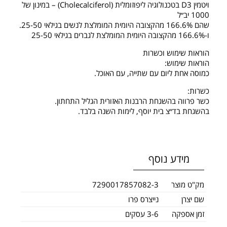
ויטמין D3 בטכנולוגיה ליפוזומלית (Cholecalciferol) – במינון של
1000 יב״ל
שהם 166.6% מהקצובה היומית המומלצת לנשים בגילאי 25-50.
ו-166.6% מהקצובה היומית המומלצת לגברים בגילאי 25-50
הוראות שימוש וכשרות
הוראות שימוש:
כמוסה אחת ליום עם שתייה, עם האוכל.
כשרות:
כשר פרווה בהשגחת הרבנות האזורית הגליל התחתון.
בהשגחת בד״צ בית יוסף, לימות השנה בלבד.
מידע נוסף
מק"ט מוצר
7290017857082-3
שם יצרן
נייצרס פרו
זמן אספקה
3-6 עסקים