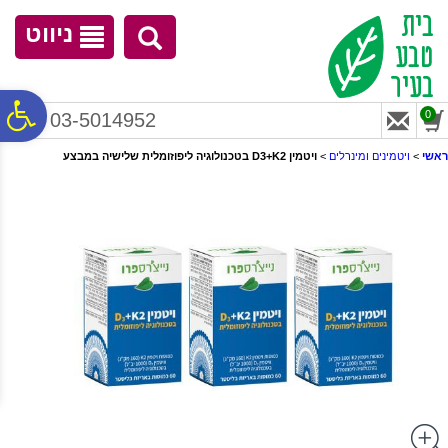
לתפריט
לתוכן
לתפריט
אתר
המרכזי
נגישות
ניווט
פ
0
03-5014952
ראשי
>
ויטמינים ומינרלים
>
ויטמין D3+K2 בטכנולוגיה ליפוזומלית שלישיה במבצע
סר
נג