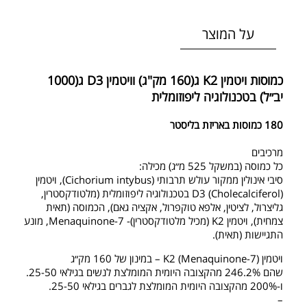
על המוצר
כמוסות ויטמין K2 ג(160 מק"ג) וויטמין D3 ג(1000
יב״ל) בטכנולוגיה ליפוזומלית
180 כמוסות באריזת בליסטר
מרכיבים
כל כמוסה (במשקל 525 מ״ג) מכילה:
סיבי אינולין ממקור עולש תרבותי (Cichorium intybus), ויטמין
D3 (Cholecalciferol) בטכנולוגיה ליפוזומלית (מלטודקסטרין,
גליצרול, לציטין, אלפא טוקפרול, אקציה גאם), הכמוסה (תאית
צמחית), ויטמין K2 (מכיל מלטודקסטרין)- Menaquinone-7, מונע
התגיישות (תאית).
ויטמין K2 (Menaquinone-7) – במינון של 160 מק״ג
שהם 246.2% מהקצובה היומית המומלצת לנשים בגילאי 25-50.
ו-200% מהקצובה היומית המומלצת לגברים בגילאי 25-50.
–