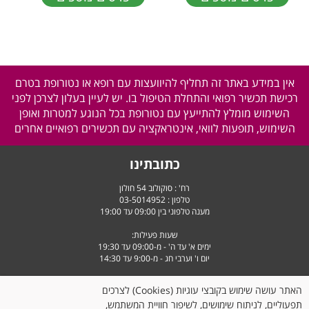
אין במידע באתר זה תחליף להיוועצות עם רופא או נטורופת בטרם
רכישת תכשיר רפואי והתחלת הטיפול בו. יש לעיין בעלון לצרכן לפני
השימוש מומלץ להתייעץ עם נטורופת בכל הנוגע למטרות ואופן
השימוש, תופעות לוואי, אינטראקציה עם תכשירים רפואיים אחרים
כתובתינו
רח' : סוקולוב 54 חולון
טלפון :
03-5014952
מענה טלפוני בין 09:00 עד 19:00
שעות פעילות:
ימים א' עד ה' - מ-09:00 עד 19:30
יום ו' וערבי חג - מ-9:00 עד 14:30
האתר עושה שימוש בקובצי עוגיות (Cookies) לצרכים
תפעוליים, לניתוח שימושים, לשיפור חוויית המשתמש,