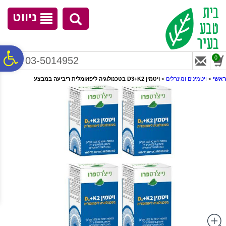
לתפריט
לתוכן
לתפריט
אתר
המרכזי
נגישות
ניווט
פ
0
03-5014952
ראשי
>
ויטמינים ומינרלים
>
ויטמין D3+K2 בטכנולוגיה ליפוזומלית ריביעה במבצע
סר
נג