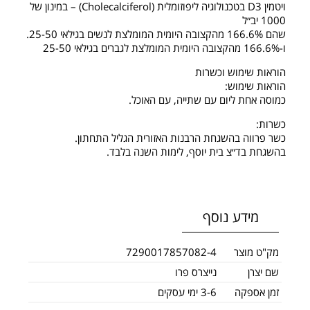
ויטמין D3 בטכנולוגיה ליפוזומלית (Cholecalciferol) – במינון של
1000 יב״ל
שהם 166.6% מהקצובה היומית המומלצת לנשים בגילאי 25-50.
ו-166.6% מהקצובה היומית המומלצת לגברים בגילאי 25-50
הוראות שימוש וכשרות
הוראות שימוש:
כמוסה אחת ליום עם שתייה, עם האוכל.
כשרות:
כשר פרווה בהשגחת הרבנות האזורית הגליל התחתון.
בהשגחת בד״צ בית יוסף, לימות השנה בלבד.
מידע נוסף
מק"ט מוצר
7290017857082-4
שם יצרן
נייצרס פרו
זמן אספקה
3-6 ימי עסקים