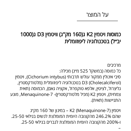
על המוצר
כמוסות ויטמין K2 ג(160 מק"ג) וויטמין D3 ג(1000
יב״ל) בטכנולוגיה ליפוזומלית
מרכיבים
כל כמוסה (במשקל 525 מ״ג) מכילה:
סיבי אינולין ממקור עולש תרבותי (Cichorium intybus), ויטמין
D3 (Cholecalciferol) בטכנולוגיה ליפוזומלית (מלטודקסטרין,
גליצרול, לציטין, אלפא טוקפרול, אקציה גאם), הכמוסה (תאית
צמחית), ויטמין K2 (מכיל מלטודקסטרין)- Menaquinone-7, מונע
התגיישות (תאית).
ויטמין K2 (Menaquinone-7) – במינון של 160 מק״ג
שהם 246.2% מהקצובה היומית המומלצת לנשים בגילאי 25-50.
ו-200% מהקצובה היומית המומלצת לגברים בגילאי 25-50.
–