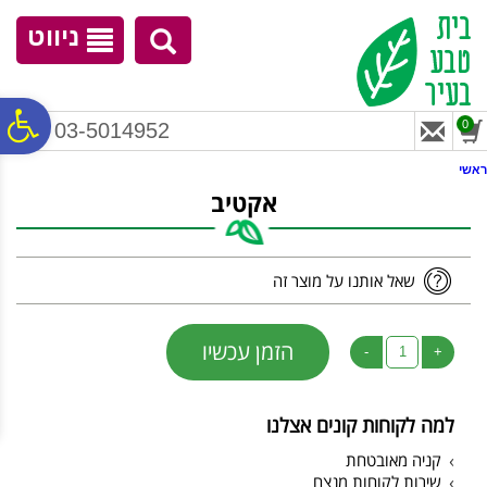
לתפריט
לתוכן
לתפריט
אתר
המרכזי
נגישות
ניווט
פ
0
03-5014952
ראשי
סר
אקטיב
נג
שאל אותנו על מוצר זה
הזמן עכשיו
-
+
למה לקוחות קונים אצלנו
קניה מאובטחת
שירות לקוחות מנצח