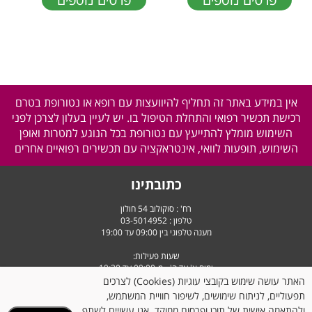
אין במידע באתר זה תחליף להיוועצות עם רופא או נטורופת בטרם
רכישת תכשיר רפואי והתחלת הטיפול בו. יש לעיין בעלון לצרכן לפני
השימוש מומלץ להתייעץ עם נטורופת בכל הנוגע למטרות ואופן
השימוש, תופעות לוואי, אינטראקציה עם תכשירים רפואיים אחרים
כתובתינו
רח' : סוקולוב 54 חולון
טלפון :
03-5014952
מענה טלפוני בין 09:00 עד 19:00
שעות פעילות:
ימים א' עד ה' - מ-09:00 עד 19:30
יום ו' וערבי חג - מ-9:00 עד 14:30
האתר עושה שימוש בקובצי עוגיות (Cookies) לצרכים
תפעוליים, לניתוח שימושים, לשיפור חוויית המשתמש,
ולהתאמה אישית של תוכן ופרסום ממוקד. אנו עשויים לשתף