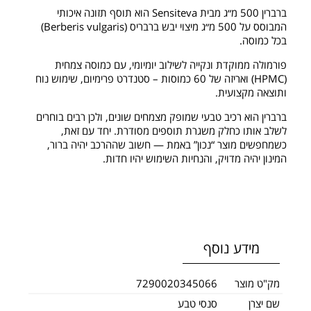
ברברין 500 מ״ג מבית Sensiteva הוא תוסף תזונה איכותי
המבוסס על 500 מ״ג מיצוי יבש ברבריס (Berberis vulgaris)
בכל כמוסה.
פורמולה ממוקדת ונקייה לשילוב יומיומי, עם כמוסה צמחית
(HPMC) ואריזה של 60 כמוסות – סטנדרט פרימיום, שימוש נוח
ותוצאה מקצועית.
ברברין הוא רכיב טבעי שמופק מצמחים שונים, ולכן רבים בוחרים
לשלב אותו כחלק משגרת תוספים מסודרת. יחד עם זאת,
כשמחפשים מוצר “נכון” באמת — חשוב שההרכב יהיה ברור,
המינון יהיה מדויק, והנחיות השימוש יהיו חדות.
מידע נוסף
מק"ט מוצר
7290020345066
שם יצרן
סנסי טבע