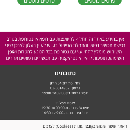
פרטים נוספים
פרטים נוספים
אין במידע באתר זה תחליף להיוועצות עם רופא או נטורופת בטרם
רכישת תכשיר רפואי והתחלת הטיפול בו. יש לעיין בעלון לצרכן לפני
השימוש מומלץ להתייעץ עם נטורופת בכל הנוגע למטרות ואופן
השימוש, תופעות לוואי, אינטראקציה עם תכשירים רפואיים אחרים
כתובתינו
רח' : סוקולוב 54 חולון
טלפון :
03-5014952
מענה טלפוני בין 09:00 עד 19:00
שעות פעילות:
ימים א' עד ה' - מ-09:00 עד 19:30
יום ו' וערבי חג - מ-9:00 עד 14:30
האתר עושה שימוש בקובצי עוגיות (Cookies) לצרכים