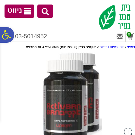
לתפריט
לתוכן
לתפריט
אתר
המרכזי
נגישות
ניווט
פ
0
03-5014952
ראשי
>
לפי בעיות נפוצות
>
אקטיב בריין (60 כמוסות) ActivBrain זוג במבצע
סר
נג