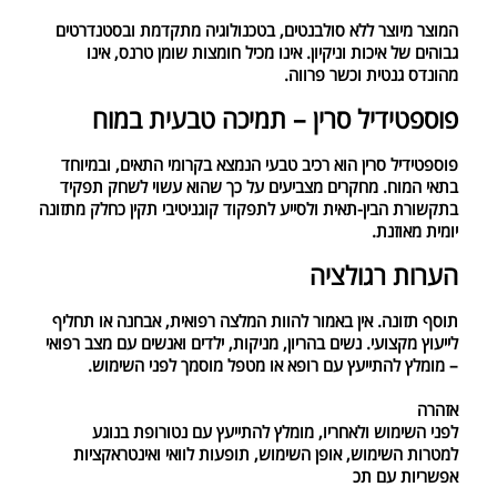
המוצר מיוצר ללא סולבנטים, בטכנולוגיה מתקדמת ובסטנדרטים
גבוהים של איכות וניקיון. אינו מכיל חומצות שומן טרנס, אינו
מהונדס גנטית וכשר פרווה.
פוספטידיל סרין – תמיכה טבעית במוח
פוספטידיל סרין הוא רכיב טבעי הנמצא בקרומי התאים, ובמיוחד
בתאי המוח. מחקרים מצביעים על כך שהוא עשוי לשחק תפקיד
בתקשורת הבין-תאית ולסייע לתפקוד קוגניטיבי תקין כחלק מתזונה
יומית מאוזנת.
הערות רגולציה
תוסף תזונה. אין באמור להוות המלצה רפואית, אבחנה או תחליף
לייעוץ מקצועי. נשים בהריון, מניקות, ילדים ואנשים עם מצב רפואי
– מומלץ להתייעץ עם רופא או מטפל מוסמך לפני השימוש.
אזהרה
לפני השימוש ולאחריו, מומלץ להתייעץ עם נטורופת בנוגע
למטרות השימוש, אופן השימוש, תופעות לוואי ואינטראקציות
אפשריות עם תכ