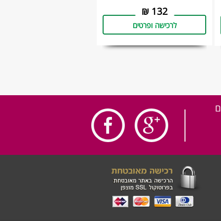
₪
132
לרכישה ופרטים
ם