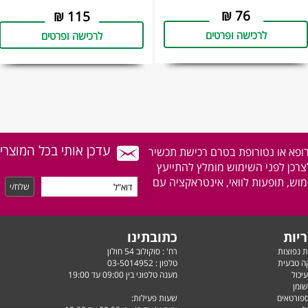
₪
76
₪
115
לרכישה ופרטים
לרכישה ופרטים
עדכן אותי בכל המוצרי
רופא או נטורופת בטרם רכישת תכשיר
לצרכן לפני השימוש מומלץ להתייעץ
וש, תופעות לוואי, אינטראקציה עם
יות
כתובתינו
ת נפוצות
רח' : סוקולוב 54 חולון
ה טבעית
טלפון :
03-5014952
יכול
מענה טלפוני בין 09:00 עד 19:00
שומן
ספורטאים
שעות פעילות: