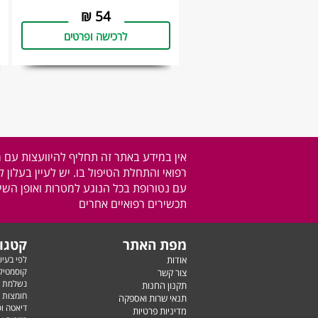
₪
54
לרכישה ופרטים
אין במידע באתר זה תחליף להיוועצות עם 
רפואי והתחלת הטיפול בו. יש לעיין בעלון 
עם נטורופת בכל הנוגע למטרות ואופן השימ
תכשירים רפואיים אחרים
מפת האתר
קטגור
אודות
לפי בעיו
קוסמטיק
צור קשר
נשלמת ע
תקנון החנות
חומצות 
תנאי שרות ואספקה
דיאטה ו
מדיניות פרטיות