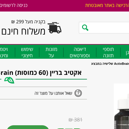
רכישה באתר מאובטחת
כניסה לרשומים
בקניה מעל 299 ₪
משלוח חינם
תוספי
דיאטה
מזונות
שימוש
ויטמ
ן
תזונה
וספורטאים
על
חיצוני
ומינ
אקטיב בריין (60 כמוסות) ActivBrain שלישיה במבצע
שאל אותנו על מוצר זה
381 ₪