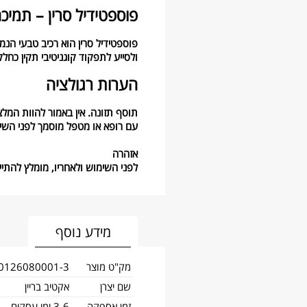
פוספטידיל סרין – תמיכ
פוספטידיל סרין הוא רכיב טבעי הנ
ולסייע לתפקוד קוגניטיבי תקין כחלק
הערות רגולציה
תוסף תזונה. אין באמור להוות המלצ
עם רופא או מטפל מוסמך לפני השי
אזהרה
לפני השימוש ולאחריו, מומלץ להתי
מידע נוסף
מק"ט מוצר
0126080001-3
שם יצרן
אקטיב בריין
זמן אספקה
3-6 ימי עסקים