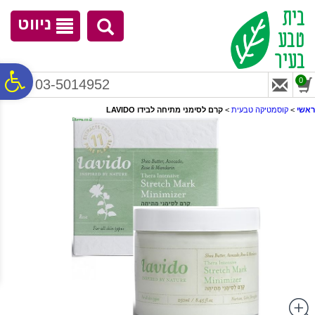
לתפריט
לתוכן
לתפריט
אתר
המרכזי
נגישות
ניווט
פ
0
03-5014952
ראשי
>
קוסמטיקה טבעית
>
קרם לסימני מתיחה לבידו LAVIDO
סר
נג