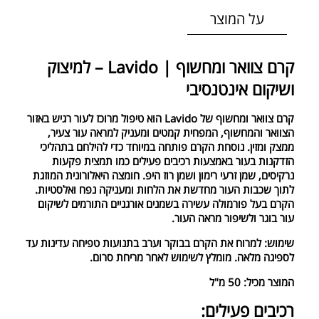
על המוצר
קרם צוואר ומחשוף | Lavido – למיצוק
ושיקום אינטנסיבי
קרם צוואר ומחשוף של Lavido הוא טיפול מרוכז לעור רגיש באזור
הצוואר והמחשוף, המפחית קמטים ומעניק למראה עור צעיר,
ממצק ומזין. נוסחת הקרם פותחה במיוחד כדי להילחם בתהליכי
הזדקנות בעור באמצעות רכיבים פעילים כמו תמצית פקעות
נרקיסים, שמן זרעי רימון ושמן רוז היפ. חומצה היאלורונית המוזגת
לתוך שכבות העור מחדשת את הלחות ומעניקה נפח ואלסטיות.
הקרם בעל פורמולה עשירה בשמנים אורגניים התורמים לשיקום
עור בוגר ולשיפור מראה העור.
שימוש: למרוח את הקרם בבוקר וערב בתנועות טפיחה עדינות עד
לספיגה מלאה. מומלץ לשימוש לאחר מריחת סרום.
המוצר מכיל: 50 מ"ל
רכיבים פעילים: