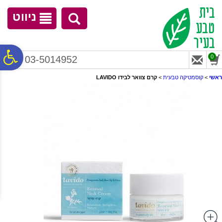
לתפריט
לתוכן
לתפריט
אתר
המרכזי
נגישות
ניווט
פ
0
03-5014952
ראשי
>
קוסמטיקה טבעית
>
קרם צוואר לבידו LAVIDO
סר
נג