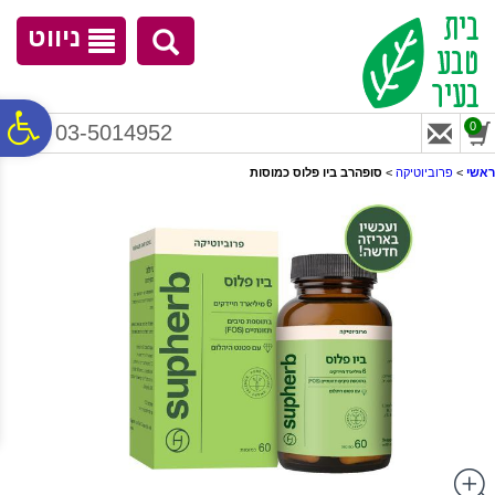
לתפריט
לתוכן
לתפריט
אתר
המרכזי
נגישות
ניווט
פ
0
03-5014952
ראשי
>
פרוביוטיקה
>
סופהרב ביו פלוס כמוסות
סר
נג