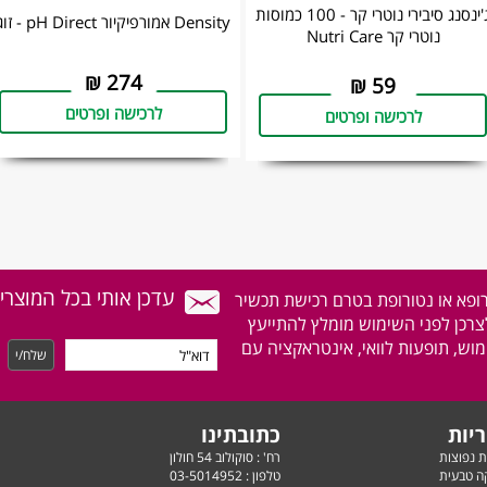
ג'ינסנג סיבירי נוטרי קר - 100 כמוסות
Density אמורפיקיור pH Direct - זוג
נוטרי קר Nutri Care
₪
274
₪
59
לרכישה ופרטים
לרכישה ופרטים
עדכן אותי בכל המוצרי
רופא או נטורופת בטרם רכישת תכשיר
לצרכן לפני השימוש מומלץ להתייעץ
וש, תופעות לוואי, אינטראקציה עם
יות
כתובתינו
ת נפוצות
רח' : סוקולוב 54 חולון
ה טבעית
טלפון :
03-5014952