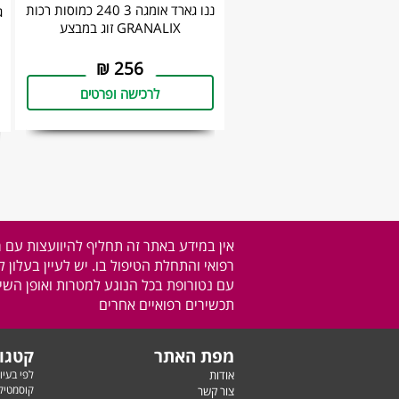
ננו גארד אומגה 3 240 כמוסות רכות
GRANALIX זוג במבצע
₪
256
לרכישה ופרטים
אין במידע באתר זה תחליף להיוועצות עם 
רפואי והתחלת הטיפול בו. יש לעיין בעלון 
עם נטורופת בכל הנוגע למטרות ואופן השימ
תכשירים רפואיים אחרים
מפת האתר
קטגור
אודות
לפי בעיו
קוסמטיק
צור קשר