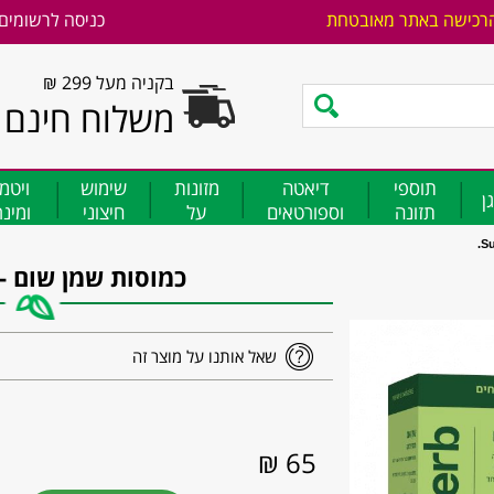
רכישה באתר מאובטחת
כניסה לרשומים
בקניה מעל 299 ₪
משלוח חינם
תוספי
דיאטה
מזונות
שימוש
ויטמ
ן
תזונה
וספורטאים
על
חיצוני
ומינ
כמוסות שמן שום - SupHerb
שאל אותנו על מוצר זה
65 ₪