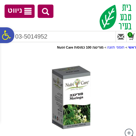
לתפריט
לתוכן
לתפריט
אתר
המרכזי
נגישות
ניווט
פ
0
03-5014952
ראשי
>
תוספי תזונה
>
מורינגה 100 כמוסות Nutri Care
סר
נג