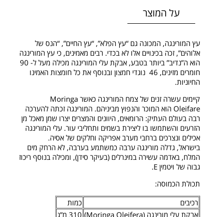
על המוצר
עץ המורינגה, המכונה גם “עץ הפלא”, “עץ החיים”, “הנס של
אלוהים”, זכה בכינויים אלו לא בכדי. רבים מאמינים, כי עץ המורינגה
הוא ה”נדיב” ביותר בטבע, אבקת עלי המורינגה מכילה מעל ל- 90
חומרים מזינים, 46 נוגדי חמצון ובנוסף את כל חומצות האמינו
החיוניות.
קיימים עשרה זנים של צמח המורינגה כאשר Moringa
Oleifare הוא המוכר והנפוץ מביניהם. המורינגה זכתה להערכה
רבה בעולם העתיק: הרומאים, היוונים והמצרים יצרו שמן מאכל מן
הזרעים והשתמשו בו ליצירת בשמים ותחליבי עור. עלי המורינגה
אכילים ונצרכים ברחבי מערב אפריקה וחלקים של אסיה.
בישראל, גדלה מורינגה ערבה כמשתמע בערבה, לא הרחק מים
המלח, באדמה עשירה במינרלים (בעיקר סידן), ומכילה בנוסף ריכוז
גבוה של ויטמין E.
תכולת הכמוסה:
רכיבים
כמות
אבקת עלי מורינגה (Moringa Oleifera)
310 מ”ג