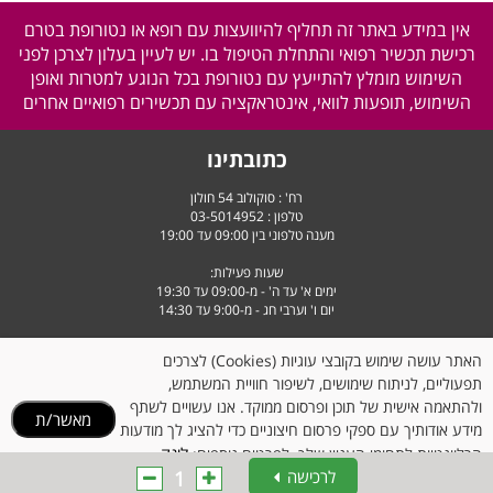
אין במידע באתר זה תחליף להיוועצות עם רופא או נטורופת בטרם
רכישת תכשיר רפואי והתחלת הטיפול בו. יש לעיין בעלון לצרכן לפני
השימוש מומלץ להתייעץ עם נטורופת בכל הנוגע למטרות ואופן
השימוש, תופעות לוואי, אינטראקציה עם תכשירים רפואיים אחרים
כתובתינו
רח' : סוקולוב 54 חולון
טלפון :
03-5014952
מענה טלפוני בין 09:00 עד 19:00
שעות פעילות:
ימים א' עד ה' - מ-09:00 עד 19:30
יום ו' וערבי חג - מ-9:00 עד 14:30
האתר עושה שימוש בקובצי עוגיות (Cookies) לצרכים
תפעוליים, לניתוח שימושים, לשיפור חוויית המשתמש,
ולהתאמה אישית של תוכן ופרסום ממוקד. אנו עשויים לשתף
מאשר/ת
מידע אודותיך עם ספקי פרסום חיצוניים כדי להציג לך מודעות
לינק
הרלוונטיות לתחומי העניין שלך. לפרטים נוספים:
1
לרכישה
למדיניות הקוקיז