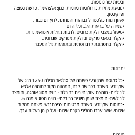
ובעיות עור נוספות.
•מניעת מחלות נוירולוגיות ניווניות, כגון: אלצהיימר, טרשת נפוצה
ופרקינסון.
•איזון רמות כולסטרול גבוהות והפחתת לחץ דם גבוה.
•שמירה על בריאות הלב וכלי הדם.
•טיפול במצבי דלקת כרוניים, לרבות מחלות אוטואימוניות.
•הקלה בכאבי פרקים ובדלקת מפרקים שגרונית.
•הקלה בתסמונת קדם וסתית ובתופעות גיל המעבר.
יתרונות
•כל כמוסת שמן זרעי פשתה של סולגאר מכילה 1250 מ"ג של
שמן זרעי פשתה בכבישה קרה, המהווה מקור לחומצה אלפא
לינולנית- חומצת שומן חיונית רב בלתי- רוויה מסוג אומגה, וחומצה
לינולאית- חומצת שומן חיונית רב בלתי- רוויה מסוג אומגה 6.
•כמוסות שמן זרעי פשתה מבטיחות צריכת זרעי פשתה ממקור
איכותי, אשר עברו תהליכי בקרת איכות- ועל כן הן בעלות ערך.
הערות