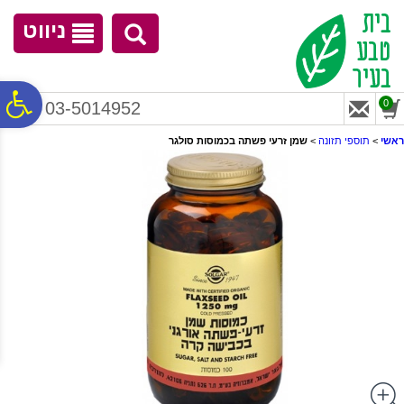
לתפריט
לתוכן
לתפריט
אתר
המרכזי
נגישות
ניווט
פ
0
03-5014952
ראשי
>
תוספי תזונה
>
שמן זרעי פשתה בכמוסות סולגר
סר
נג