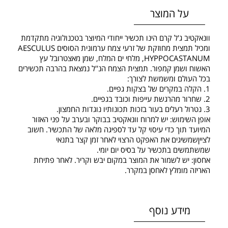
על המוצר
וונאקטיב ג'ל קרם הינו תכשיר ייחודי המיוצר בטכנולוגיה מתקדמת
ומכיל תמצית מחוזקת של זרעי צמח ערמונית הסוסים AESCULUS
HYPPOCASTANUM, מלחי ים המלח, שמן מאצטרובל עץ
האשוח ושמן קמפור. תמצית הצמח הנ''ל נמצאת בהרבה תכשירים
בכל העולם ומשמשת לצורך:
1. הקלה במקרים של בצקות גפיים.
2. שחרור מהרגשת עייפות וכובד בגפיים.
3. נטרול רעלים בעור בזכות תכונותיו נוגדות החמצון.
אופן השימוש: יש למרוח וונאקטיב בבוקר ובערב על פני האזור
המיועד תוך כדי עיסוי קל עד לספיגה מלאה של התכשיר. חשוב
לצייןשמשיגים את האפקט הרצוי לאחר זמן קצר בתנאי
שמשתמשים בתכשיר על בסיס יום יומי.
אחסון: יש לשמור את המוצר במקום יבש וקריר. לאחר פתיחת
האריזה מומלץ לאחסן במקרר.
מידע נוסף