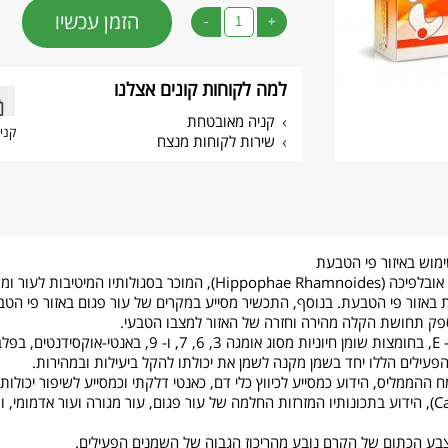
הזמן עכשיו
-
+
למה לקוחות קונים אצלנו
קניה מאובטחת
קני
שירות לקוחות מנצח
מוש באיזור פי הטבעת
הקרם מכיל את המרכיב הפעיל שמן אובלפיכה (Hippophae Rhamnoides), המו
ות באזור פי הטבעת. בנוסף, התכשיר מסייע במקרים של עור פגום באזור פי 
פק תחושת הקלה מהירה וחזרה של האזור למצבו הטבעי.
שמן האובלפיכה עשיר בויטמינים Cו- E, בחומצות שומן חיוניות מסוג 
 הפעילים הללו יחד בשמן מקנה לשמן את יכולתו להקל ביעילות ובמהירות.
ההממליס, הידוע כמסייע לכיווץ כלי דם, כאנטי דלקתי וכמסייע לשיפור יכולו
חתול (שמן קלנדולה, Calendula Oil), הידוע בתכונותיו המזרזות החלמה של עור פגום, עור מגורה ועו
צבע הכתום של הקרם נובע מהריכוז הגבוה של השמנים הפעילים.