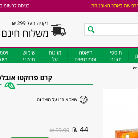
רכישה באתר מאובטחת
כניסה לרשומים
בקניה מעל 299 ₪
משלוח חינם
תוספי
דיאטה
מזונות
שימוש
ויטמ
ן
תזונה
וספורטאים
על
חיצוני
ומינ
טה
קרם פרוקטו אובלפ
שאל אותנו על מוצר זה
44 ₪
59.90 ₪