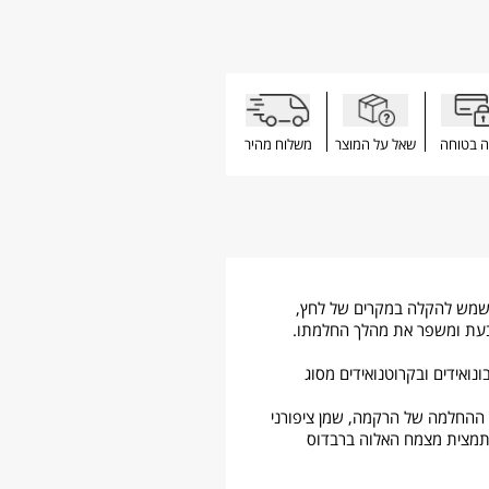
ה בטוחה
שאל על המוצר
משלוח מהיר
כר בסגולותיו המיטיבות לעור ומשמש להקלה במקרים של לחץ,
הטבעת ומשפר את מהלך החלמתו.
אומגה 3, 6, 7, ו- 9, באנטי-אוקסידנטים, בפלבונואידים ובקרוטנואידים מסוג
ת ההחלמה של הרקמה, שמן ציפורני
ר אדמומי, ותמצית מצמח האלוה ברבדוס