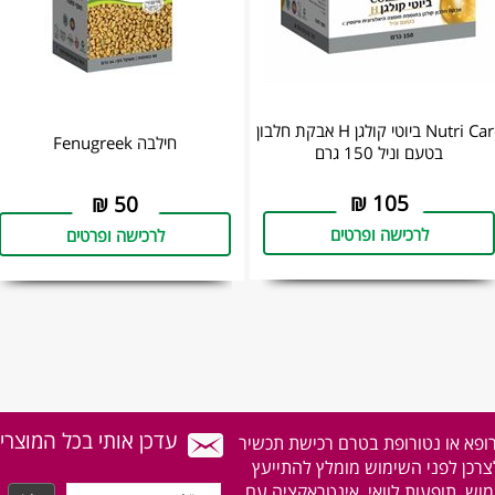
Nutri Care ביוטי קולגן H אבקת חלבון
חילבה Fenugreek
בטעם וניל 150 גרם
₪
105
₪
50
לרכישה ופרטים
לרכישה ופרטים
עדכן אותי בכל המוצרי
רופא או נטורופת בטרם רכישת תכשיר
לצרכן לפני השימוש מומלץ להתייעץ
וש, תופעות לוואי, אינטראקציה עם