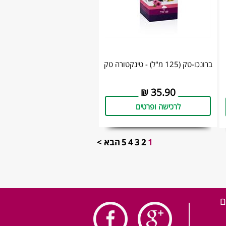
ברונכו-טק (125 מ"ל) - טינקטורה טק
₪
35.90
לרכישה ופרטים
1
2
3
4
5
הבא >
ם