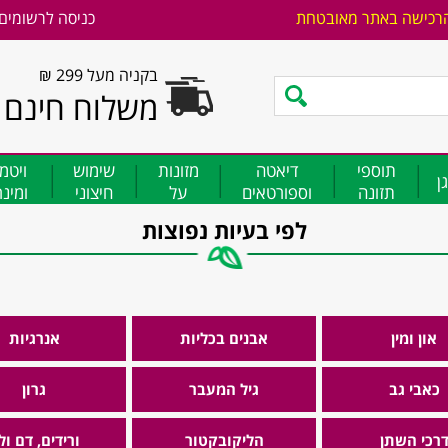
רכישה באתר מאובטחת
כניסה לרשומים
בקניה מעל 299 ₪
משלוח חינם
תוספי
דיאטה
מזונות
שימוש
ויטמ
ן
תזונה
וספורטאים
על
חיצוני
ומינ
לפי בעיות נפוצות
און ומין
אבנים בכליות
אנרגיות
כאבי גב
גיל המעבר
גרון
רכי השתן
הליקובקטור
ורידים, דם ול