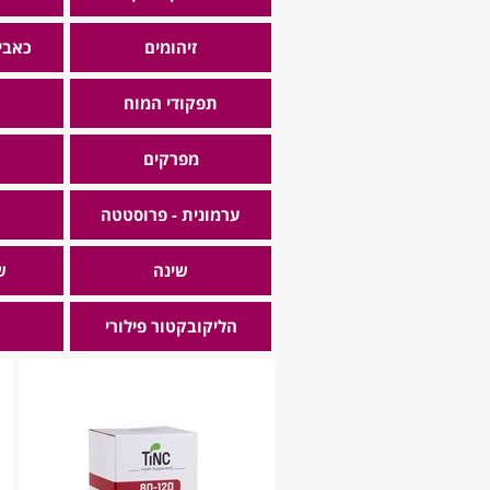
זיהומים
כאבי
תפקודי המוח
מפרקים
ערמונית - פרוסטטה
שינה
ש
הליקובקטור פילורי