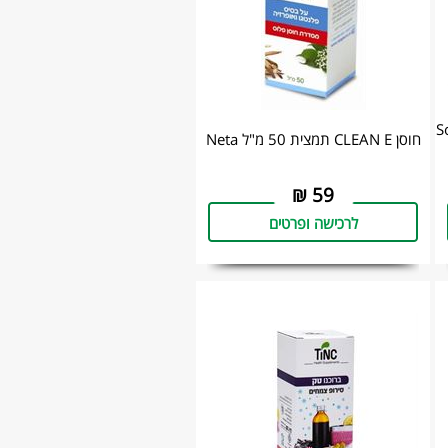
ות Solgar
חוסן CLEAN E תמצית 50 מ"ל Neta
₪
59
לרכישה ופרטים