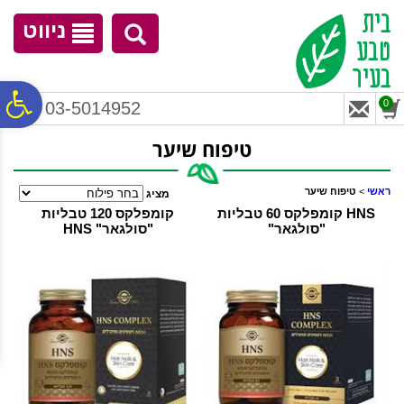
לתפריט
לתוכן
לתפריט
אתר
המרכזי
נגישות
ניווט
פ
0
03-5014952
טיפוח שיער
סר
ראשי
>
טיפוח שיער
מציג
נג
HNS קומפלקס 60 טבליות
קומפלקס 120 טבליות
"סולגאר"
"סולגאר" HNS