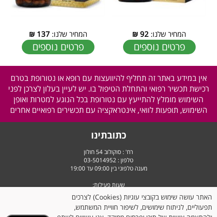
המחיר שלנו:
92
₪
המחיר שלנו:
137
₪
פרטים נוספים
פרטים נוספים
אין במידע באתר זה תחליף להיוועצות עם רופא או נטורופת בטרם
רכישת תכשיר רפואי והתחלת הטיפול בו. יש לעיין בעלון לצרכן לפני
השימוש מומלץ להתייעץ עם נטורופת בכל הנוגע למטרות ואופן
השימוש, תופעות לוואי, אינטראקציה עם תכשירים רפואיים אחרים
כתובתינו
רח' : סוקולוב 54 חולון
טלפון :
03-5014952
מענה טלפוני בין 09:00 עד 19:00
שעות פעילות:
ימים א' עד ה' - מ-09:00 עד 19:30
האתר עושה שימוש בקובצי עוגיות (Cookies) לצרכים
יום ו' וערבי חג - מ-9:00 עד 14:30
תפעוליים, לניתוח שימושים, לשיפור חוויית המשתמש,