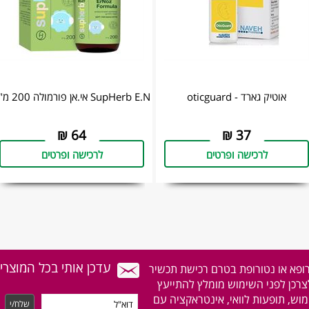
אוטיק גארד - oticguard
SupHerb E.N אי.אן פורמולה 200 מ"ל
₪
64
₪
37
לרכישה ופרטים
לרכישה ופרטים
עדכן אותי בכל המוצרי
רופא או נטורופת בטרם רכישת תכשיר
לצרכן לפני השימוש מומלץ להתייעץ
וש, תופעות לוואי, אינטראקציה עם