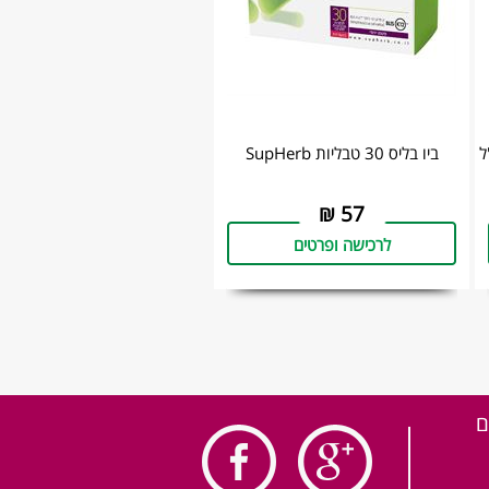
ביו בליס 30 טבליות SupHerb
₪
57
לרכישה ופרטים
ם