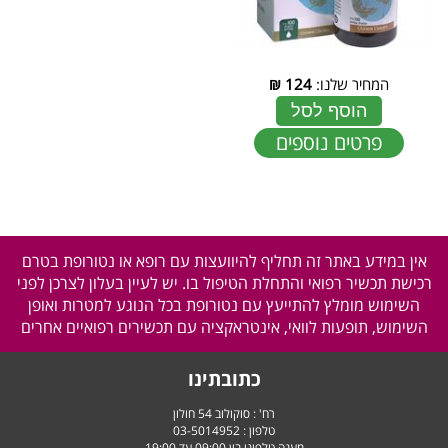
המחיר שלנו:
124
₪
הוסף לסל
פרטים נוספים
אין במידע באתר זה תחליף להיוועצות עם רופא או נטורופת בטרם
רכישת תכשיר רפואי והתחלת הטיפול בו. יש לעיין בעלון לצרכן לפני
השימוש מומלץ להתייעץ עם נטורופת בכל הנוגע למטרות ואופן
השימוש, תופעות לוואי, אינטראקציה עם תכשירים רפואיים אחרים
כתובתינו
רח' : סוקולוב 54 חולון
טלפון :
03-5014952
מענה טלפוני בין 09:00 עד 19:00