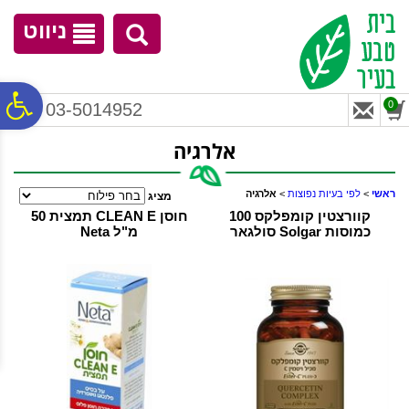
לתפריט
לתוכן
לתפריט
אתר
המרכזי
נגישות
ניווט
פ
0
03-5014952
אלרגיה
סר
ראשי
>
לפי בעיות נפוצות
>
אלרגיה
מציג
נג
קוורצטין קומפלקס 100
חוסן CLEAN E תמצית 50
כמוסות Solgar סולגאר
מ"ל Neta