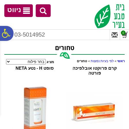
לתפריט
לתוכן
לתפריט
אתר
המרכזי
נגישות
ניווט
פ
0
03-5014952
טחורים
סר
ראשי
>
לפי בעיות נפוצות
>
טחורים
מציג
נג
קרם פרוקטו אובלפיכה
סופט H - נטע NETA
פורטה