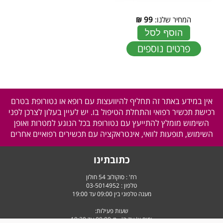
המחיר שלנו:
99
₪
הוסף לסל
פרטים נוספים
אין במידע באתר זה תחליף להיוועצות עם רופא או נטורופת בטרם
רכישת תכשיר רפואי והתחלת הטיפול בו. יש לעיין בעלון לצרכן לפני
השימוש מומלץ להתייעץ עם נטורופת בכל הנוגע למטרות ואופן
השימוש, תופעות לוואי, אינטראקציה עם תכשירים רפואיים אחרים
כתובתינו
רח' : סוקולוב 54 חולון
טלפון :
03-5014952
מענה טלפוני בין 09:00 עד 19:00
שעות פעילות:
ימים א' עד ה' - מ-09:00 עד 19:30