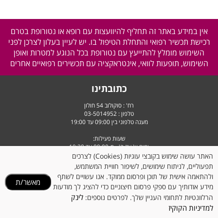
אין במידע באתר זה תחליף להיוועצות עם רופא או נטורופת בטרם
רכישת תכשיר רפואי והתחלת הטיפול בו. יש לעיין בעלון לצרכן לפני
השימוש מומלץ להתייעץ עם נטורופת בכל הנוגע למטרות ואופן
השימוש, תופעות לוואי, אינטראקציה עם תכשירים רפואיים אחרים
כתובתינו
רח' : סוקולוב 54 חולון
טלפון :
03-5014952
מענה טלפוני בין 09:00 עד 19:00
שעות פעילות:
ימים א' עד ה' - מ-09:00 עד 19:30
יום ו' וערבי חג - מ-9:00 עד 14:30
האתר עושה שימוש בקובצי עוגיות (Cookies) לצרכים
תפעוליים, לניתוח שימושים, לשיפור חוויית המשתמש,
ולהתאמה אישית של תוכן ופרסום ממוקד. אנו עשויים לשתף
מאשר/ת
מידע אודותיך עם ספקי פרסום חיצוניים כדי להציג לך מודעות
לינק
הרלוונטיות לתחומי העניין שלך. לפרטים נוספים:
למדיניות הקוקיז