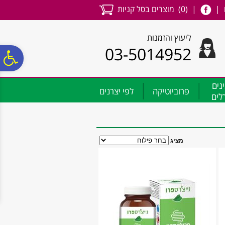
לתפריט
לתוכן
לתפריט
|
| (
0
)
מוצרים בסל קניות
אתר
המרכזי
נגישות
ליעוץ והזמנות
03-5014952
פ
ינים
סר
פרוביוטיקה
לפי יצרנים
רלים
נג
מציג