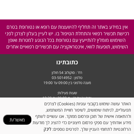
אין במידע באתר זה תחליף להיוועצות עם רופא או נטורופת בטרם
רכישת תכשיר רפואי והתחלת הטיפול בו. יש לעיין בעלון לצרכן לפני
השימוש מומלץ להתייעץ עם נטורופת בכל הנוגע למטרות ואופן
השימוש, תופעות לוואי, אינטראקציה עם תכשירים רפואיים אחרים
כתובתינו
רח' : סוקולוב 54 חולון
טלפון :
03-5014952
מענה טלפוני בין 09:00 עד 19:00
שעות פעילות:
ימים א' עד ה' - מ-09:00 עד 19:30
יום ו' וערבי חג - מ-9:00 עד 14:30
האתר עושה שימוש בקובצי עוגיות (Cookies) לצרכים
תפעוליים, לניתוח שימושים, לשיפור חוויית המשתמש,
ולהתאמה אישית של תוכן ופרסום ממוקד. אנו עשויים לשתף
מאשר/ת
מידע אודותיך עם ספקי פרסום חיצוניים כדי להציג לך מודעות
לינק
הרלוונטיות לתחומי העניין שלך. לפרטים נוספים: