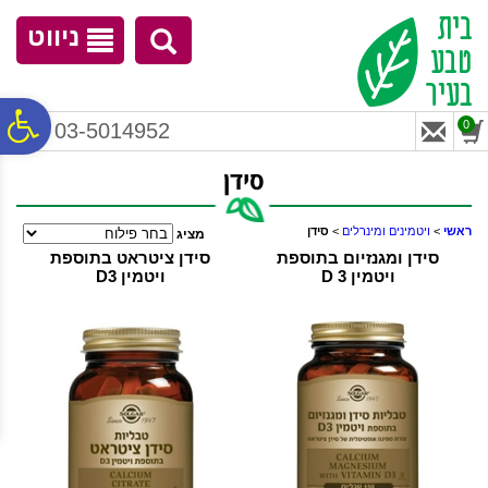
לתפריט
לתוכן
לתפריט
אתר
המרכזי
נגישות
ניווט
פ
0
03-5014952
סידן
סר
ראשי
>
ויטמינים ומינרלים
>
סידן
מציג
נג
סידן ומגנזיום בתוספת
סידן ציטראט בתוספת
ויטמין D 3
ויטמין D3