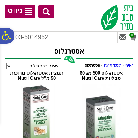
לתפריט
לתוכן
לתפריט
אתר
המרכזי
נגישות
ניווט
פ
0
03-5014952
אסטרגלוס
סר
ראשי
>
תוספי תזונה
>
אסטרגלוס
מציג
נג
אסטרגלוס 500 מג 60
תמצית אסטרגלוס מרוכזת
טבליות Nutri Care
50 מ"ל Nutri Care