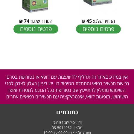
המחיר שלנו:
45
₪
המחיר שלנו:
74
₪
פרטים נוספים
פרטים נוספים
אין במידע באתר זה תחליף להיוועצות עם רופא או נטורופת בטרם
רכישת תכשיר רפואי והתחלת הטיפול בו. יש לעיין בעלון לצרכן לפני
השימוש מומלץ להתייעץ עם נטורופת בכל הנוגע למטרות ואופן
השימוש, תופעות לוואי, אינטראקציה עם תכשירים רפואיים אחרים
כתובתינו
רח' : סוקולוב 54 חולון
טלפון :
03-5014952
מענה טלפוני בין 09:00 עד 19:00